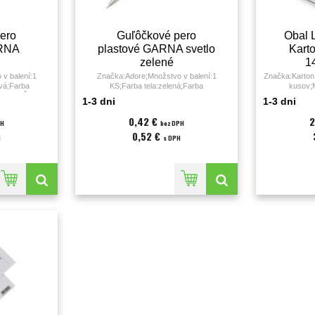
ero
Guľôčkové pero
Obal 
ARNA
plastové GARNA svetlo
Kart
é
zelené
1
v balení:1
Značka:Adore;Množstvo v balení:1
Značka:Karton 
ová;Farba
KS;Farba tela:zelená;Farba
kusov;M
imeter;Šírka
tuhy:modrá;Guľôčka:0.7 milimetra;
KS;Farba:prie
1-3 dni
1-3 dni
μm;Materiál:PP
0,42 €
2
PH
bez DPH
0,52 €
H
s DPH