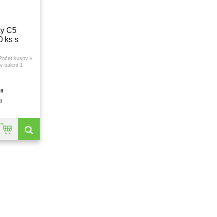
ky C5
0 ks s
očet kusov v
v balení:1
5;Gramáž:80
e s páskou;s
ané:nie;s
PH
p obálky:s
(š x v):22,9 x
H