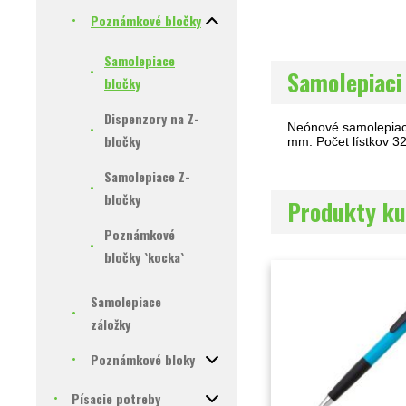
Poznámkové bločky
Samolepiace
Samolepiaci
bločky
Dispenzory na Z-
Neónové samolepiace 
bločky
mm. Počet lístkov 3
Samolepiace Z-
bločky
Produkty ku
Poznámkové
bločky `kocka`
Samolepiace
záložky
Poznámkové bloky
Písacie potreby