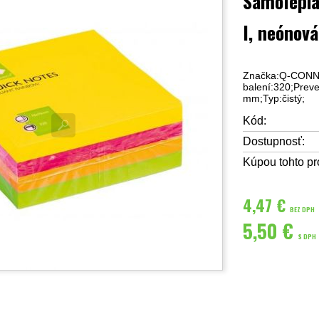
Samolepi
l, neónová
Značka:Q-CONNEC
balení:320;Prev
mm;Typ:čistý;
Kód:
Dostupnosť:
Kúpou tohto pr
4,47 €
BEZ DPH
5,50 €
S DPH