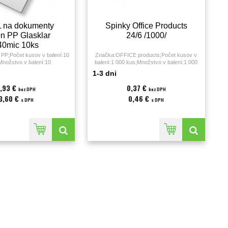
L na dokumenty
Spinky Office Products
on PP Glasklar
24/6 /1000/
40mic 10ks
PP;Počet kusov v balení:10
Značka:OFFICE products;Počet kusov v
nožstvo v balení:10
balení:1 000 kus;Množstvo v balení:1 000
hľadná;Formát:A4;Hrúbka:140
KS;Prešije listov:30;Veľkosť:24/6;
1-3 dni
;Povrch:lesklý;Prevedenie:L;
,93 €
0,37 €
bez DPH
bez DPH
3,60 €
0,46 €
s DPH
s DPH