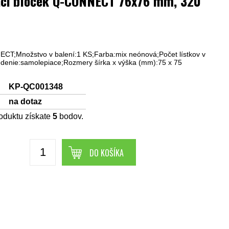
aci bloček Q-CONNECT 76x76 mm, 320
T;Množstvo v balení:1 KS;Farba:mix neónová;Počet lístkov v
edenie:samolepiace;Rozmery šírka x výška (mm):75 x 75
KP-QC001348
na dotaz
oduktu získate
5
bodov.
DO KOŠÍKA