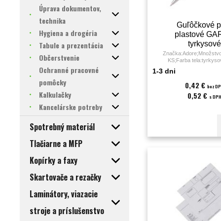
Úprava dokumentov,
technika
Guľôčkové p
Hygiena a drogéria
plastové G
tyrkysov
Tabule a prezentácia
Značka:Adore;Množstvo 
Občerstvenie
KS;Farba tela:tyrkys
tuhy:modrá;Guľôčka:- mil
Ochranné pracovné
1-3 dni
stopy:-;
pomôcky
0,42 €
bez D
Kalkulačky
0,52 €
s DP
Kancelárske potreby
Spotrebný materiál
Tlačiarne a MFP
Kopírky a faxy
Skartovače a rezačky
Laminátory, viazacie
stroje a príslušenstvo