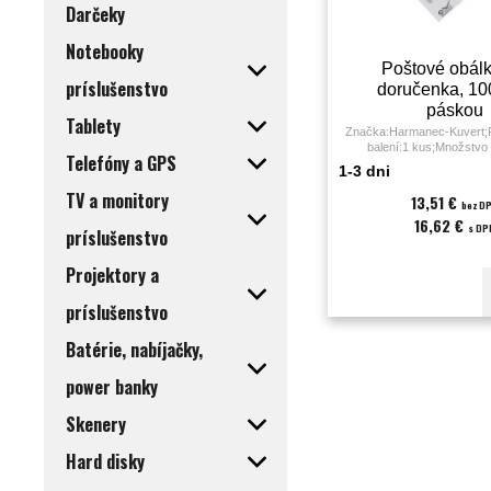
Darčeky
Notebooky
Poštové obál
príslušenstvo
doručenka, 10
páskou
Tablety
Značka:Harmanec-Kuvert;P
balení:1 kus;Množstvo 
Telefóny a GPS
KS;Farba:biela;Formát:C
1-3 dni
g/m2;Lepenie:samolepiac
okienkom:áno;recyklov
TV a monitory
13,51 €
bez D
rozšíreným dnom:nie;Ty
16,62 €
doručenkou;Vonkajší rozmer 
s DP
príslušenstvo
16,2 cm;
Projektory a
príslušenstvo
Batérie, nabíjačky,
power banky
Skenery
Hard disky