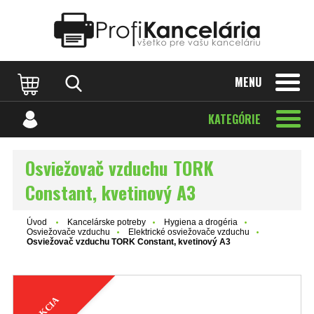
Katalóg internetových stránok
Designed by Rawpixel.com
MENU
KATEGÓRIE
Osviežovač vzduchu TORK
Constant, kvetinový A3
Úvod
Kancelárske potreby
Hygiena a drogéria
Osviežovače vzduchu
Elektrické osviežovače vzduchu
Osviežovač vzduchu TORK Constant, kvetinový A3
AKCIA