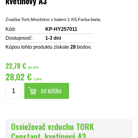
kvetinový A3
Značka:Tork;Množstvo v balení:1 KS;Farba:biela;
Kód:
KP-HY257011
Dostupnosť:
1-3 dni
Kúpou tohto produktu získate
28
bodov.
22,78 €
BEZ DPH
28,02 €
S DPH
DO KOŠÍKA
Osviežovač vzduchu TORK
Constant, kvetinový A3