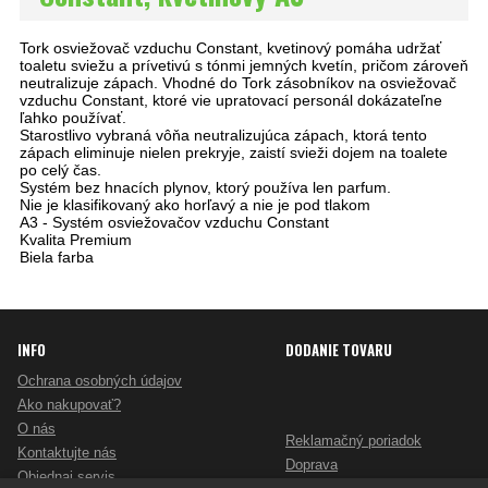
Tork osviežovač vzduchu Constant, kvetinový pomáha udržať
toaletu sviežu a prívetivú s tónmi jemných kvetín, pričom zároveň
neutralizuje zápach. Vhodné do Tork zásobníkov na osviežovač
vzduchu Constant, ktoré vie upratovací personál dokázateľne
ľahko používať.
Starostlivo vybraná vôňa neutralizujúca zápach, ktorá tento
zápach eliminuje nielen prekryje, zaistí svieži dojem na toalete
po celý čas.
Systém bez hnacích plynov, ktorý používa len parfum.
Nie je klasifikovaný ako horľavý a nie je pod tlakom
A3 - Systém osviežovačov vzduchu Constant
Kvalita Premium
Biela farba
INFO
DODANIE TOVARU
Ochrana osobných údajov
Ako nakupovať?
O nás
Reklamačný poriadok
Kontaktujte nás
Doprava
Objednaj servis