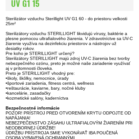
UV G1 15
Sterilizátor vzduchu Sterillight UV G1 60 - do priestoru velkosti
25m²
Sterilizátory vzduchu STERILLIGHT likvidujú vírusy, baktérie a
plesne pomocou ultrafialového žiarenia. V zdravotníctve sa UV-C
žiarenie využíva na dezinfekciu priestorov a nástrojov už
desiatky rokov.
Pre koho je STERILLIGHT určený?
Sterilizátory STERILLIGHT majú zdroj UV-C žiarenia bez tvorby
nebezpečného ozónu, preto je možné naše zariadenie využívať
aj v prítomnosti človeka.
Preto je STERILLIGHT vhodný pre:
•školy, škôlky, nemocnice, úrady
•športové zariadenia, fitness centrá, wellness
•reštaurácie, kaviarne, bary, nočné kluby
•kancelárie, zasadačky
•kozmetické salóny, kaderníctva
Bezpečnostné informácie
POZOR! PRÍSTROJ PRED OTVORENÍM KRYTU ODPOJTE OD
NAPÁJANIA!
NEBEZPEČENSTVO ZÁSAHU ULTRAFIALOVÝM ŽIARENÍM PRI
NEODBORNEJ ÚDRŽBE!
ÚDRŽBU PRÍSTROJA SMIE VYKONÁVAŤ IBA POUČENÁ
OSOBA VYBAVENÁ OCHRANNÝMI