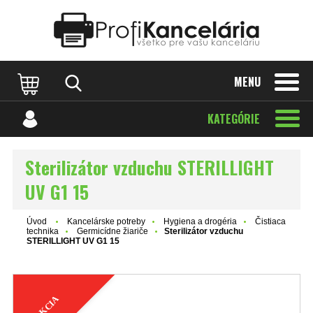
Katalóg internetových stránok
Designed by Rawpixel.com
MENU
KATEGÓRIE
Sterilizátor vzduchu STERILLIGHT
UV G1 15
Úvod
Kancelárske potreby
Hygiena a drogéria
Čistiaca
technika
Germicídne žiariče
Sterilizátor vzduchu
STERILLIGHT UV G1 15
AKCIA