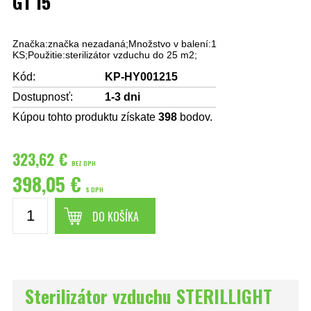
G1 15
Značka:značka nezadaná;Množstvo v balení:1
KS;Použitie:sterilizátor vzduchu do 25 m2;
Kód:
KP-HY001215
Dostupnosť:
1-3 dni
Kúpou tohto produktu získate
398
bodov.
323,62 €
BEZ DPH
398,05 €
S DPH
DO KOŠÍKA
Sterilizátor vzduchu STERILLIGHT