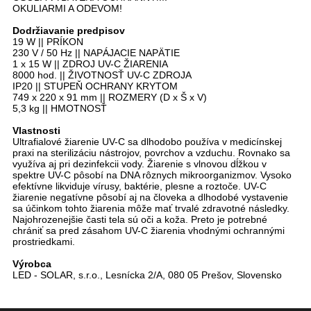
OKULIARMI A ODEVOM!
Dodržiavanie predpisov
19 W || PRÍKON
230 V / 50 Hz || NAPÁJACIE NAPÄTIE
1 x 15 W || ZDROJ UV-C ŽIARENIA
8000 hod. || ŽIVOTNOSŤ UV-C ZDROJA
IP20 || STUPEŇ OCHRANY KRYTOM
749 x 220 x 91 mm || ROZMERY (D x Š x V)
5,3 kg || HMOTNOSŤ
Vlastnosti
Ultrafialové žiarenie UV-C sa dlhodobo používa v medicínskej
praxi na sterilizáciu nástrojov, povrchov a vzduchu. Rovnako sa
využíva aj pri dezinfekcii vody. Žiarenie s vlnovou dĺžkou v
spektre UV-C pôsobí na DNA rôznych mikroorganizmov. Vysoko
efektívne likviduje vírusy, baktérie, plesne a roztoče. UV-C
žiarenie negatívne pôsobí aj na človeka a dlhodobé vystavenie
sa účinkom tohto žiarenia môže mať trvalé zdravotné následky.
Najohrozenejšie časti tela sú oči a koža. Preto je potrebné
chrániť sa pred zásahom UV-C žiarenia vhodnými ochrannými
prostriedkami.
Výrobca
LED - SOLAR, s.r.o., Lesnícka 2/A, 080 05 Prešov, Slovensko